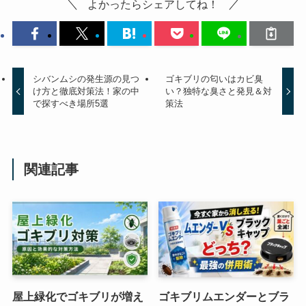
よかったらシェアしてね！
シバンムシの発生源の見つ
ゴキブリの匂いはカビ臭
け方と徹底対策法！家の中
い？独特な臭さと発見＆対
で探すべき場所5選
策法
関連記事
屋上緑化でゴキブリが増え
ゴキブリムエンダーとブラ