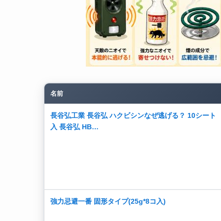
名前
長谷弘工業 長谷弘 ハクビシンなぜ逃げる？ 10シート
入 長谷弘 HB…
強力忌避一番 固形タイプ(25g*8コ入)