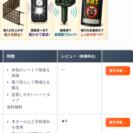
特徴
レビュー
（執筆時点）
—
赤色のシートで視覚を
楽天市場 →
刺激
風で揺らして警戒心を
煽る
設置しやすいシートタ
イプ
送料無料
★4
木タールなど天然成分
楽天市場 →
を使用