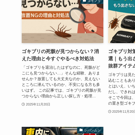
ゴキブリ
ゴキブリの死骸が見つからない？消
ゴキブリ対
えた理由と今すぐやるべき対処法
選｜もう出
抜群アイテ
「ゴキブリを退治したはずなのに、死骸がど
こにも見つからない…」そんな経験、ありま
ゴキブリは見
せんか？放置しても大丈夫なのか、見えない
込むこともあ
ところに潜んでいるのか、不安になる方も多
とはいえ、い
いはず。 この記事では、ゴキブリの死骸が見
だし、できれ
つからない理由から正しい探し方・処理...
そこで今回は
の置き型ゴキブ
2025年11月20日
2025年11月20
シバンムシ