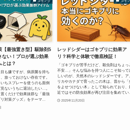
ゴキブリ
ゴキ
策【最強置き型】駆除剤5
レッドシダーはゴキブリに効果ア
さない！プロが選ぶ効果
リ？科学と体験で徹底検証！
ムとは？
「ゴキブリが苦手だけど、殺虫剤はちょっ
不安…」そんな悩みを持つ人にこそ知って
た目も嫌ですが、病原菌を持ち
しいのが、天然木のレッドシダーです。ア
り、放っておけない存在です。
リカやカナダで育ったこの木は、昔から「
ちいちスプレーを使うのも面倒
をよせつけない木」として知られており、
ば見ないうちに退治したい…。
近ではその防虫効果が再び注目を集めてい..
、置くだけで効果抜群な「最強
リ対策グッズ」をテーマ...
2025年11月20日
日