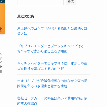
ブリ
検索
最近の投稿
屋上緑化でゴキブリが増える原因と効果的な対
策方法
ゴキブリムエンダーとブラックキャップはどっ
ち？今すぐ家から消し去る併用術
と
ほ
メ
キッチンハイターでゴキブリ予防！排水口や生
虫
ゴミ周りを清潔にするのが正解
最
.
オオゴキブリが絶滅危惧種なのはなぜ？森の掃
除屋を守るべき理由と意外な生態
害獣セーフガードの料金は高い？費用相場と依
頼前の確認点