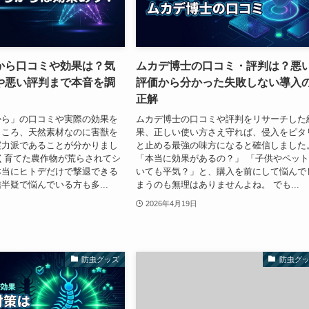
から口コミや効果は？気
ムカデ博士の口コミ・評判は？悪
や悪い評判まで本音を調
評価から分かった失敗しない導入
正解
から」の口コミや実際の効果を
ムカデ博士の口コミや評判をリサーチした
ところ、天然素材なのに害獣を
果、正しい使い方さえ守れば、侵入をピタ
実力派であることが分かりまし
と止める最強の味方になると確信しました
く育てた農作物が荒らされてシ
「本当に効果があるの？」 「子供やペッ
本当にヒトデだけで撃退できる
いても平気？」と、購入を前にして悩んで
半疑で悩んでいる方も多...
まうのも無理はありませんよね。 でも...
2026年4月19日
防虫グッズ
防虫グ