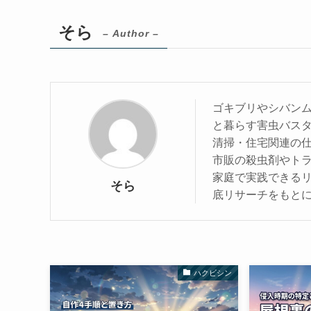
そら
– Author –
ゴキブリやシバン
と暮らす害虫バス
清掃・住宅関連の
市販の殺虫剤やト
家庭で実践できる
そら
底リサーチをもと
ハクビシン