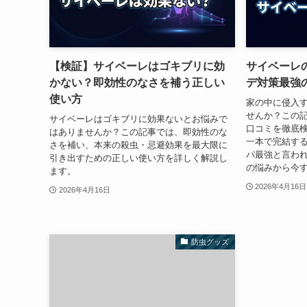
【検証】サイベーレはゴキブリに効
サイベーレ
かない？即効性のなさを補う正しい
デ対策最強
使い方
家の中に侵入
せんか？この
サイベーレはゴキブリに効果ないとお悩みで
口コミを徹底
はありませんか？この記事では、即効性のな
一本で完結す
さを補い、本来の殺虫・忌避効果を最大限に
パ最強と言わ
引き出すための正しい使い方を詳しく解説し
の悩みから今
ます。
2026年4月16日
2026年4月16日
防虫グッズ