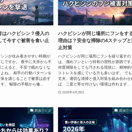
音はハクビシン？侵入の
ハクビシンが同じ場所にフンをす
して今すぐ被害を食い止
理由は？安全な掃除の4ステップと
止対策
ビシンが住み着きやすい時期が
ハクビシンが同じ場所にフンを繰り返すの
じですか。 夜中に天井から不
は、溜めフンという特有の習性が原因です
聞こえると、不安で眠れなくな
何度掃除をしても汚される現状に、精神的
よね。 相手の行動パターンを
ストレスを感じている方も多いはず。 で
対策を講じることで被害は必ず
丈夫、適切な清掃と侵入対策を組み合わせ
す。 駆除の手順から修...
ば、二度と寄せ付けない環境は作れます...
2026年4月28日
防虫グッズ
防虫グ