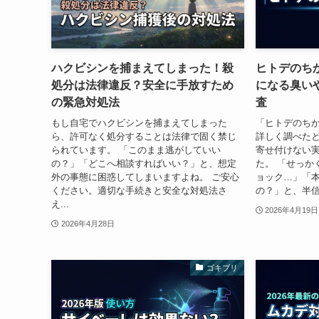
ハクビシンを捕まえてしまった！殺
ヒトデのち
処分は法律違反？安全に手放すため
になる臭い
の緊急対処法
査
もし自宅でハクビシンを捕まえてしまった
「ヒトデのち
ら、許可なく処分することは法律で固く禁じ
詳しく調べた
られています。 「このまま逃がしていい
寄せ付けない
の？」「どこへ相談すればいい？」と、想定
た。 「せっか
外の事態に困惑してしまいますよね。 ご安心
ョック…」「
ください。適切な手続きと安全な対処法さ
の？」と、半信
え...
2026年4月19日
2026年4月28日
ゴキブリ