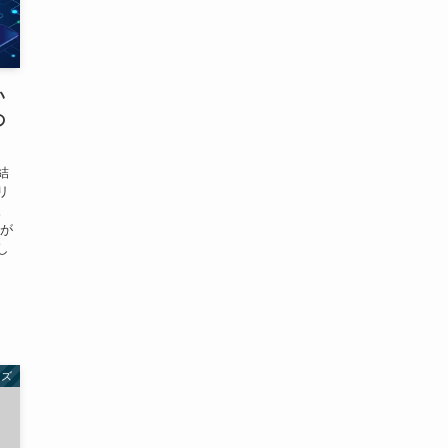
い
の
結
リ
。
トが
し
ッズ