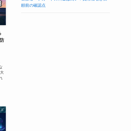
頼前の確認点
る
防
。
な
も大
れ
ッズ