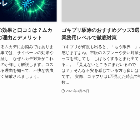
の効果と口コミは？ムカ
ゴキブリ駆除のおすすめグッズ5選
の理由とデメリット
業務用レベルで徹底対策
するムカデにお悩みではありま
ゴキブリが何度も出ると、「もう限界…」
記事では、サイベーレの効果や
感じますよね。市販のスプレーや安い対策
検証し、なぜムカデ対策がこれ
ッズを試しても、しばらくするとまた出て
るのか詳しく解説します。コス
る…。 「見えないところにまだいるので
れる理由を知って、不快な害虫
は？」そんな不安を感じている方も多いは
すぐ解放されましょう。
です。 実際、ゴキブリは1匹見えた時点で
数...
2026年3月25日