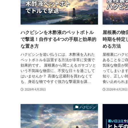
ハクビシンを木酢液のペットボトル
屋根裏の物
で撃退！自作する4つの手順と効果的
時期を特定
な置き方
める方法
ハクビシンを追い払うには、木酢液を入れた
屋根裏にハク
ペットボトルを設置する方法が非常に安価で
あることをご存
効果的です。 屋根裏から聞こえるガサゴソと
気味な物音が
いう不気味な物音に、不安な日々を過ごして
ってしまいます
はいませんか？ 高価な忌避剤を買わなくて
知り、正しい
も、身近な物で今すぐ強力な撃退策を講...
食い止められま
2026年4月28日
2026年4月28日
ハクビシン